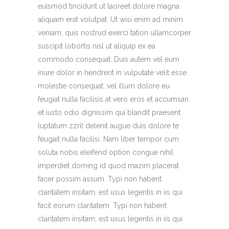
euismod tincidunt ut laoreet dolore magna
aliquam erat volutpat. Ut wisi enim ad minim
veniam, quis nostrud exerci tation ullamcorper
suscipit lobortis nisl ut aliquip ex ea
commodo consequat. Duis autem vel eum
iriure dolor in hendrerit in vulputate velit esse
molestie consequat, vel illum dolore eu
feugiat nulla facilisis at vero eros et accumsan
et iusto odio dignissim qui blandit praesent
luptatum zzril delenit augue duis dolore te
feugait nulla facilisi. Nam liber tempor cum
soluta nobis eleifend option congue nihil
imperdiet doming id quod mazim placerat
facer possim assum. Typi non habent
claritatem insitam; est usus legentis in iis qui
facit eorum claritatem. Typi non habent
claritatem insitam; est usus legentis in iis qui