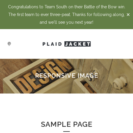
Congratulations to Team South on their Battle of the Bow win.
✕
The first team to ever three-peat. Thanks for following along,
and we'll see you next year!
RESPONSIVE IMAGE
SAMPLE PAGE