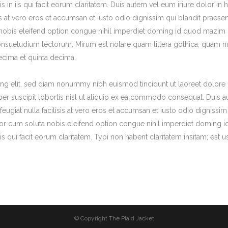
s in iis qui facit eorum claritatem. Duis autem vel eum iriure dolor in h
sis at vero eros et accumsan et iusto odio dignissim qui blandit praese
a nobis eleifend option congue nihil imperdiet doming id quod mazim 
nsuetudium lectorum. Mirum est notare quam littera gothica, quam 
ecima et quinta decima.
ng elit, sed diam nonummy nibh euismod tincidunt ut laoreet dolore 
er suscipit lobortis nisl ut aliquip ex ea commodo consequat. Duis aut
feugiat nulla facilisis at vero eros et accumsan et iusto odio dignissi
tempor cum soluta nobis eleifend option congue nihil imperdiet domin
is qui facit eorum claritatem. Typi non habent claritatem insitam; est us
© Copyright The Plaid Jacket