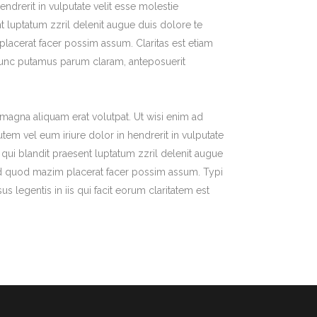
endrerit in vulputate velit esse molestie
nt luptatum zzril delenit augue duis dolore te
placerat facer possim assum. Claritas est etiam
nunc putamus parum claram, anteposuerit
magna aliquam erat volutpat. Ut wisi enim ad
em vel eum iriure dolor in hendrerit in vulputate
m qui blandit praesent luptatum zzril delenit augue
g id quod mazim placerat facer possim assum. Typi
us legentis in iis qui facit eorum claritatem est