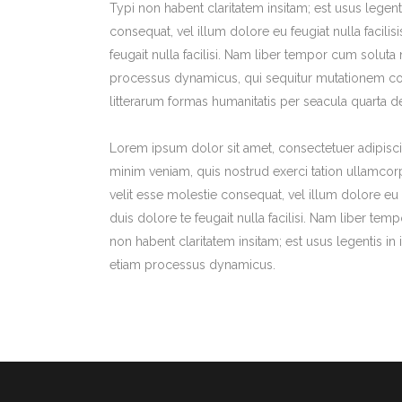
Typi non habent claritatem insitam; est usus legenti
consequat, vel illum dolore eu feugiat nulla facili
feugait nulla facilisi. Nam liber tempor cum solut
processus dynamicus, qui sequitur mutationem co
litterarum formas humanitatis per seacula quarta d
Lorem ipsum dolor sit amet, consectetuer adipisci
minim veniam, quis nostrud exerci tation ullamcorp
velit esse molestie consequat, vel illum dolore eu 
duis dolore te feugait nulla facilisi. Nam liber 
non habent claritatem insitam; est usus legentis in i
etiam processus dynamicus.