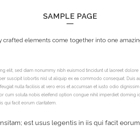
SAMPLE PAGE
y crafted elements come together into one amazin
ng elit, sed diam nonummy nibh euismod tincidunt ut laoreet dolore 
er suscipit lobortis nisl ut aliquip ex ea commodo consequat. Duis aut
feugiat nulla facilisis at vero eros et accumsan et iusto odio dignissi
tempor cum soluta nobis eleifend option congue nihil imperdiet domin
is qui facit eorum claritatem.
nsitam; est usus legentis in iis qui facit eorum