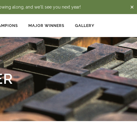
✕
lowing along, and we'll see you next year!
AMPIONS
MAJOR WINNERS
GALLERY
ER