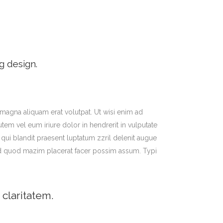
g design.
magna aliquam erat volutpat. Ut wisi enim ad
em vel eum iriure dolor in hendrerit in vulputate
m qui blandit praesent luptatum zzril delenit augue
g id quod mazim placerat facer possim assum. Typi
 claritatem.