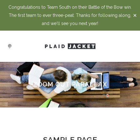
Congratulations to Team South on their Battle of the Bow win.
✕
The first team to ever three-peat. Thanks for following along,
and we'll see you next year!
ZOOM OUT PARALLAX
SAMPLE PAGE