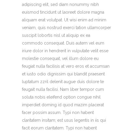
adipiscing elit, sed diam nonummy nibh
euismod tincidunt ut laoreet dolore magna
aliquam erat volutpat. Ut wisi enim ad minim
veniam, quis nostrud exerci tation ullamcorper
suscipit lobortis nisl ut aliquip ex ea
commodo consequat. Duis autem vel eum
iriure dolor in hendrerit in vulputate velit esse
molestie consequat, vel illum dolore eu
feugiat nulla facilisis at vero eros et accumsan
et iusto odio dignissim qui blandit praesent
luptatum zzril delenit augue duis dolore te
feugait nulla facilisi. Nam liber tempor cum
soluta nobis eleifend option congue nihil
imperdiet doming id quod mazim placerat
facer possim assum. Typi non habent
claritatem insitam; est usus legentis in iis qui
facit eorum claritatem. Typi non habent